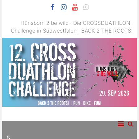
Hünsborn 2 be wild · Die CROSSDUATHLON-
Challenge in Südwestfalen | BACK 2 THE ROOTS!
Die Fans des gepflegten Trailruns garniert mit einer attraktiven
Hünsborn 2 be wild –
MTB-Strecke werden bei H2BW voll auf ihre Kosten kommen!
CROSSDUATHLON-
5