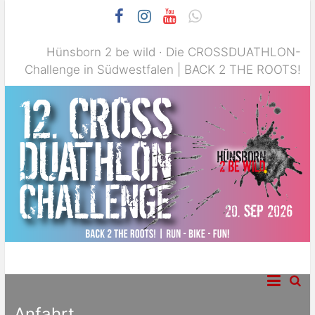
Hünsborn 2 be wild · Die CROSSDUATHLON-
Challenge in Südwestfalen | BACK 2 THE ROOTS!
Die Fans des gepflegten Trailruns garniert mit einer attraktiven
Hünsborn 2 be wild –
MTB-Strecke werden bei H2BW voll auf ihre Kosten kommen!
CROSSDUATHLON-
Anfahrt